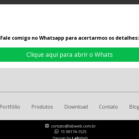
Fale comigo no Whatsapp para acertarmos os detalhes:
Clique aqui para abrir o Whats
Portfólio
Produtos
Download
Contato
Blo
contato@labweb.com.br
15 99174-1525
Design by
Lab
Web